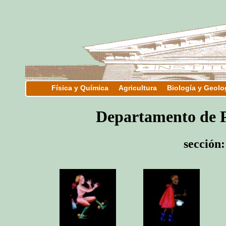
Física y Química
Agricultura
Biología y Geolo
Departamento d
sección: