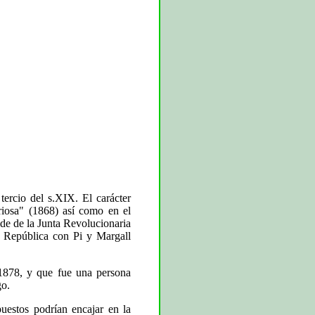
tercio del s.XIX. El carácter
riosa" (1868) así como en el
lde de la Junta Revolucionaria
 República con Pi y Margall
 1878, y que fue una persona
go.
uestos podrían encajar en la