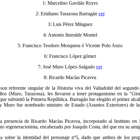
1: Marcelino Gavilán Reyes
2: Emiliano Tarazona Barragán
ver
3: Luis Pérez Mínguez
4: Antonio Iturralde Montel
5: Francisco Teodoro Mosquera ó Vicente Polo Anzo
6: Francisco López gómez
7: José Muro López-Salgado
ver
8: Ricardo Macías Picavea
on referente singular de la Historia viva del Valladolid del segundo 
llos (Muro, Tarazona), les llevaron a tener protagonismo en la "Glo
que subsistió la Primera República. Barragán fue elegido el primer alca
 y Muro fue nombrado ministro de Estado (Asuntos Exteriores) de la
a presencia de Ricardo Macías Picavea, incorporado al Instituto en
to regeneracionista, encabezado por Joaquín Costa, del que era su ami
 sobre la identidad del personaje nº5, dado que ambos de los prop