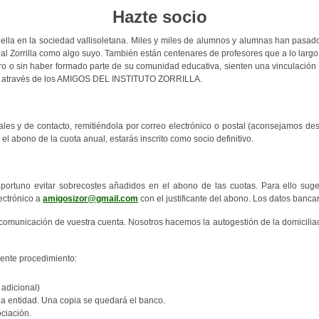
Hazte socio
 huella en la sociedad vallisoletana. Miles y miles de alumnos y alumnas han pasa
l Zorrilla como algo suyo. También están centenares de profesores que a lo largo 
 o sin haber formado parte de su comunidad educativa, sienten una vinculación y 
entro através de los AMIGOS DEL INSTITUTO ZORRILLA.
es y de contacto, remitiéndola por correo electrónico o postal (aconsejamos descar
 el abono de la cuota anual, estarás inscrito como socio definitivo.
portuno evitar sobrecostes añadidos en el abono de las cuotas. Para ello suger
lectrónico a
amigosizor@gmail.com
con el justificante del abono. Los datos banc
omunicación de vuestra cuenta. Nosotros hacemos la autogestión de la domiciliaci
iente procedimiento:
 adicional)
la entidad. Una copia se quedará el banco.
ociación.