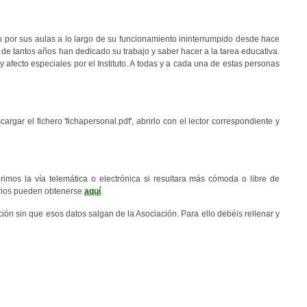
do por sus aulas a lo largo de su funcionamiento ininterrumpido desde hace
de tantos años han dedicado su trabajo y saber hacer a la tarea educativa.
afecto especiales por el Instituto. A todas y a cada una de estas personas
gar el fichero 'fichapersonal.pdf', abrirlo con el lector correspondiente y
imos la vía telemática o electrónica si resultara más cómoda o libre de
arios pueden obtenerse
aquí­
.
ón sin que esos datos salgan de la Asociación. Para ello debéis rellenar y