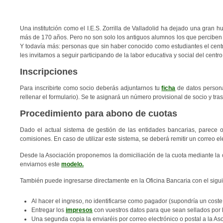
Una institutción como el I.E.S. Zorrilla de Valladolid ha dejado una gran
más de 170 años. Pero no son solo los antiguos alumnos los que perciben a
Y todavía más: personas que sin haber conocido como estudiantes el centro
les invitamos a seguir participando de la labor educativa y social del c
Inscripciones
Para inscribirte como socio deberás adjuntarnos tu
ficha
de datos personal
rellenar el formulario). Se te asignará un número provisional de socio y tras
Procedimiento para abono de cuotas
Dado el actual sistema de gestión de las entidades bancarias, parece o
comisiones. En caso de utilizar este sistema, se deberá remitir un correo e
Desde la Asociación proponemos la domiciliación de la cuota mediante la c
enviarnos este
modelo.
También puede ingresarse directamente en la Oficina Bancaria con el sigu
Al hacer el ingreso, no identificarse como pagador (supondría un coste
Entregar los
impresos
con vuestros datos para que sean sellados por 
Una segunda copia la enviaréis por correo electrónico o postal a la As