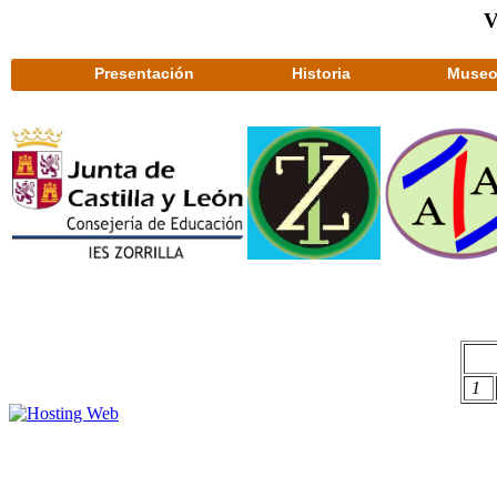
V
Presentación
Historia
Museo 
1