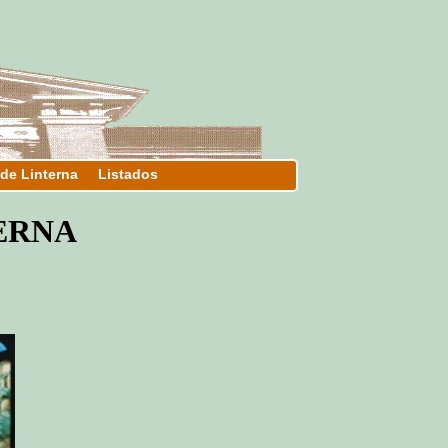
 de Linterna
Listados
TERNA