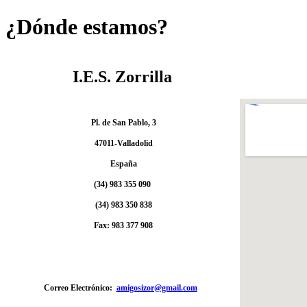
¿Dónde estamos?
I.E.S. Zorrilla
 Pl. de San Pablo, 3

 47011-Valladolid

 España

 (34) 983 355 090 

 (34) 983 350 838

 Fax: 983 377 908

Correo Electrónico:  
amigosizor@gmail.com